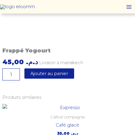
Aller
au
contenu
quantité
de
Frappé
Frappé Yogourt
Yogourt
45,00
د.م.
Livraion à marrakech
Ajouter au panier
Produits similaires
Café et compagnie
Café glacé
35,00
د.م.