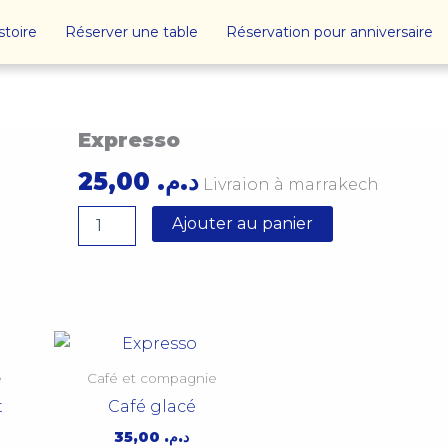
stoire
Réserver une table
Réservation pour anniversaire
quantité
Expresso
de
25,00
د.م.
Expresso
Livraion à marrakech
Ajouter au panier
e
Café et compagnie
t
Café glacé
35,00
د.م.