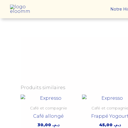
Aller
Notre Hi
au
contenu
Produits similaires
Café et compagnie
Café et compagni
Café allongé
Frappé Yogour
30,00
د.م.
45,00
د.م.