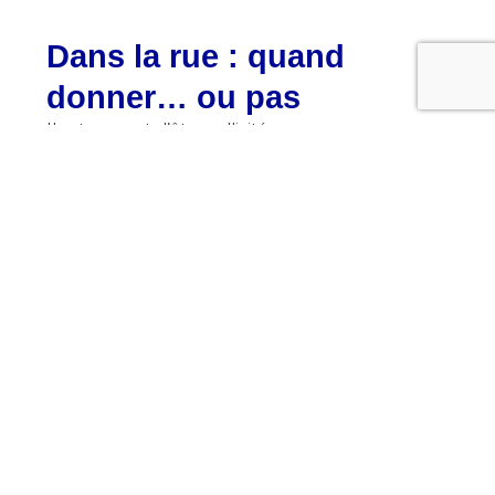
Dans la rue : quand
donner… ou pas
Il est courant d’être sollicité pour :
De petites indications
Des photos
De l’aide spontanée
Donner quelques dirhams est un choix
personnel.
Il est parfaitement acceptable de refuser
poliment.
Attention à ne pas créer de dépendance ou
d’attente systématique.